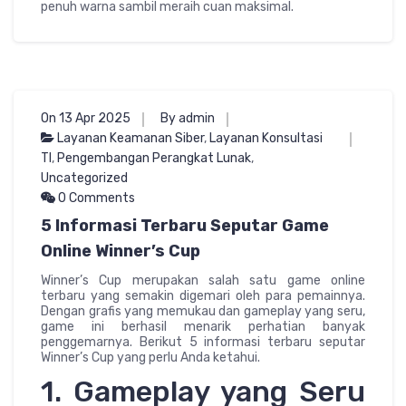
penuh warna sambil meraih cuan maksimal.
On 13 Apr 2025
By admin
Layanan Keamanan Siber
,
Layanan Konsultasi
TI
,
Pengembangan Perangkat Lunak
,
Uncategorized
0 Comments
5 Informasi Terbaru Seputar Game
Online Winner’s Cup
Winner’s Cup merupakan salah satu game online
terbaru yang semakin digemari oleh para pemainnya.
Dengan grafis yang memukau dan gameplay yang seru,
game ini berhasil menarik perhatian banyak
penggemarnya. Berikut 5 informasi terbaru seputar
Winner’s Cup yang perlu Anda ketahui.
1. Gameplay yang Seru