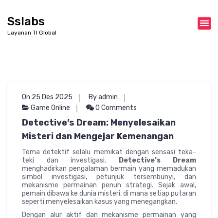
S
k
Sslabs
i
Layanan TI Global
p
t
o
c
o
n
On 25 Des 2025
By admin
t
Game Online
0 Comments
e
Detective’s Dream: Menyelesaikan
n
t
Misteri dan Mengejar Kemenangan
Tema detektif selalu memikat dengan sensasi teka-
teki dan investigasi.
Detective’s Dream
menghadirkan pengalaman bermain yang memadukan
simbol investigasi, petunjuk tersembunyi, dan
mekanisme permainan penuh strategi. Sejak awal,
pemain dibawa ke dunia misteri, di mana setiap putaran
seperti menyelesaikan kasus yang menegangkan.
Dengan alur aktif dan mekanisme permainan yang