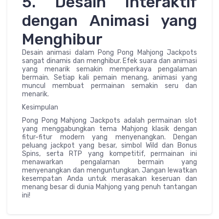
5. Desain Interaktif
dengan Animasi yang
Menghibur
Desain animasi dalam Pong Pong Mahjong Jackpots
sangat dinamis dan menghibur. Efek suara dan animasi
yang menarik semakin memperkaya pengalaman
bermain. Setiap kali pemain menang, animasi yang
muncul membuat permainan semakin seru dan
menarik.
Kesimpulan
Pong Pong Mahjong Jackpots adalah permainan slot
yang menggabungkan tema Mahjong klasik dengan
fitur-fitur modern yang menyenangkan. Dengan
peluang jackpot yang besar, simbol Wild dan Bonus
Spins, serta RTP yang kompetitif, permainan ini
menawarkan pengalaman bermain yang
menyenangkan dan menguntungkan. Jangan lewatkan
kesempatan Anda untuk merasakan keseruan dan
menang besar di dunia Mahjong yang penuh tantangan
ini!