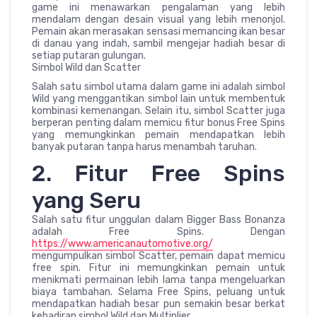
game ini menawarkan pengalaman yang lebih
mendalam dengan desain visual yang lebih menonjol.
Pemain akan merasakan sensasi memancing ikan besar
di danau yang indah, sambil mengejar hadiah besar di
setiap putaran gulungan.
Simbol Wild dan Scatter
Salah satu simbol utama dalam game ini adalah simbol
Wild yang menggantikan simbol lain untuk membentuk
kombinasi kemenangan. Selain itu, simbol Scatter juga
berperan penting dalam memicu fitur bonus Free Spins
yang memungkinkan pemain mendapatkan lebih
banyak putaran tanpa harus menambah taruhan.
2. Fitur Free Spins
yang Seru
Salah satu fitur unggulan dalam Bigger Bass Bonanza
adalah Free Spins. Dengan
https://www.americanautomotive.org/
mengumpulkan simbol Scatter, pemain dapat memicu
free spin. Fitur ini memungkinkan pemain untuk
menikmati permainan lebih lama tanpa mengeluarkan
biaya tambahan. Selama Free Spins, peluang untuk
mendapatkan hadiah besar pun semakin besar berkat
kehadiran simbol Wild dan Multiplier.