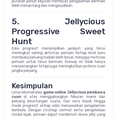
putaran penuh kejutan membuat pengalaman bermain
lebih menantang dan mengasyikkan.
5. Jellycious
Progressive Sweet
Hunt
Edisi progresif menampilkan jackpot yang terus
meningkat seiring aktivitas pemain. Setiap level baru
membuka peluang hadiah lebih besar, menjaga motivasi
pemain untuk terus bermain. Konsep ini tidak hanya
menyenangkan tetapi juga meningkatkan potensi cuan
jangka panjang.
Kesimpulan
Lima rekomendasi
game online Jellycious pembawa
cuan
di atas menggabungkan hiburan manis dan
peluang keuntungan nyata. Dari versi klasik hingga
mode progresif, setiap edisi menawarkan pengalaman
berbeda. Dengan strategi cermat serta pengelolaan
modal bijak, pemain dapat menikmati dunia jelly yang