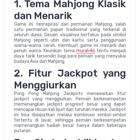
1. Tema Mahjong Klasik
dan Menarik
Game ini terinspirasi dari permainan Mahjong, salah
satu permainan papan tradisional yang terkenal di
seluruh dunia. Desain visualnya berfokus pada simbol
Mahjong seperti ubin dan kartu, serta penggunaan
warna-warna cerah, membuat game ini menarik dan
penuh warna. Keunikan tema
murah4d
tentu menjadi
daya tarik tersendiri bagi para pemain yang menyukai
budaya Asia dan Mahjong.
2. Fitur Jackpot yang
Menggiurkan
Pong Pong Mahjong Jackpots menawarkan fitur
jackpot yang menggiurkan. Pemain berkesempatan
memenangkan jackpot progresif besar yang dapat
mencapai ribuan kali lipat dari taruhan mereka. Jackpot
ini bisa didapatkan melalui kombinasi simbol-simbol
tertentu di layar, sehingga pemain berkesempatan
memenangkan hadiah besar hanya dalam beberapa
putaran.