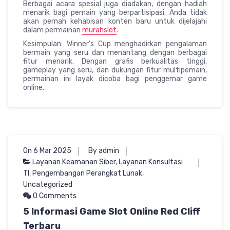
Berbagai acara spesial juga diadakan, dengan hadiah
menarik bagi pemain yang berpartisipasi. Anda tidak
akan pernah kehabisan konten baru untuk dijelajahi
dalam permainan
murahslot
.
Kesimpulan: Winner’s Cup menghadirkan pengalaman
bermain yang seru dan menantang dengan berbagai
fitur menarik. Dengan grafis berkualitas tinggi,
gameplay yang seru, dan dukungan fitur multipemain,
permainan ini layak dicoba bagi penggemar game
online.
On 6 Mar 2025
By admin
Layanan Keamanan Siber
,
Layanan Konsultasi
TI
,
Pengembangan Perangkat Lunak
,
Uncategorized
0 Comments
5 Informasi Game Slot Online Red Cliff
Terbaru