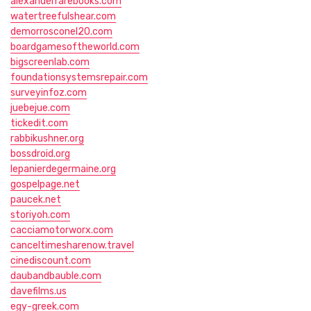
alexanderrarebooks.com
watertreefulshear.com
demorrosconel20.com
boardgamesoftheworld.com
bigscreenlab.com
foundationsystemsrepair.com
surveyinfoz.com
juebejue.com
tickedit.com
rabbikushner.org
bossdroid.org
lepanierdegermaine.org
gospelpage.net
paucek.net
storiyoh.com
cacciamotorworx.com
canceltimesharenow.travel
cinediscount.com
daubandbauble.com
davefilms.us
egy-greek.com