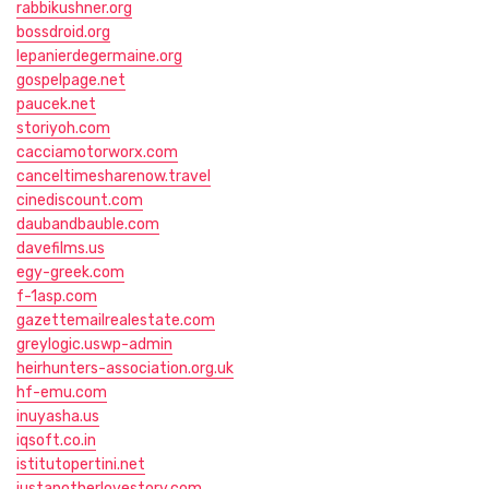
rabbikushner.org
bossdroid.org
lepanierdegermaine.org
gospelpage.net
paucek.net
storiyoh.com
cacciamotorworx.com
canceltimesharenow.travel
cinediscount.com
daubandbauble.com
davefilms.us
egy-greek.com
f-1asp.com
gazettemailrealestate.com
greylogic.uswp-admin
heirhunters-association.org.uk
hf-emu.com
inuyasha.us
iqsoft.co.in
istitutopertini.net
justanotherlovestory.com