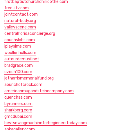
firstbaptistchurchchillicothe.com
free-itv.com
jointcontact.com
natural-body.org
valleyscene.com
centralfloridaconcierge.org
couchslobs.com
iplaysims.com
woollenhulls.com
autourdemusil.net
bradgrace.com
czech100.com
jetharrismemorialfund.org
abunchofcrock.com
americanmugandsteincompany.com
quenchsa.com
byrunners.com
sharkberg.com
gmcdubai.com
bestsewingmachineforbeginnerstoday.com
ankagallery.com