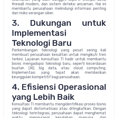
firewall modern, dan sistem deteksi ancaman. Hal ini
membantu perusahaan melindungi informasi penting
dari risiko serangan siber.
3. Dukungan untuk
Implementasi
Teknologi Baru
Perkembangan teknologi yang pesat sering kali
membuat perusahaan kesulitan untuk mengikuti tren
terkini. Layanan konsultasi TI hadir untuk membantu
bisnis mengadopsi teknologi baru, seperti kecerdasan
buatan (AI), big data, atau cloud computing.
Implementasi yang tepat akan memberikan
keunggulan kompetitif bagi perusahaan.
4. Efisiensi Operasional
yang Lebih Baik
Konsultasi TI membantu mengidentifikasi proses bisnis
yang dapat diotomatisasi atau ditingkatkan. Dengan
teknologi terintegrasi, perusahaan dapat menghemat
waktu, mengurangi kesalahan manusia, dan