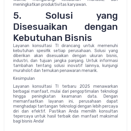
meningkatkan produktivitas karyawan.
5. Solusi yang
Disesuaikan dengan
Kebutuhan Bisnis
Layanan konsultasi TI dirancang untuk memenuhi
kebutuhan spesifik setiap perusahaan. Solusi yang
diberikan akan disesuaikan dengan ukuran bisnis,
industri, dan tujuan jangka panjang. Untuk informasi
tambahan tentang solusi inovatif lainnya, kunjungi
murahslot dan temukan penawaran menarik.
Kesimpulan
Layanan konsultasi TI terbaru 2025 menawarkan
berbagai manfaat, mulai dari pengoptimalan teknologi
hingga peningkatan keamanan data. Dengan
memanfaatkan layanan ini, perusahaan dapat
menghadapi tantangan teknologi dengan lebih percaya
diri dan efektif. Pastikan Anda memilih konsultan
tepercaya untuk hasil terbaik dan manfaat maksimal
bagi bisnis Anda!