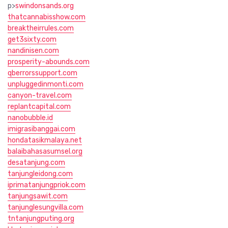
p>
swindonsands.org
thatcannabisshow.com
breaktheirrules.com
get3sixty.com
nandinisen.com
prosperity-abounds.com
qberrorssupport.com
unpluggedinmonti.com
canyon-travel.com
replantcapital.com
nanobubble.id
imigrasibanggai.com
hondatasikmalaya.net
balaibahasasumsel.org
desatanjung.com
tanjungleidong.com
iprimatanjungpriok.com
tanjungsawit.com
tanjunglesungvilla.com
tntanjungputing.org