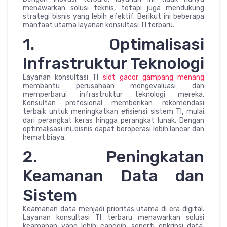
menawarkan solusi teknis, tetapi juga mendukung
strategi bisnis yang lebih efektif. Berikut ini beberapa
manfaat utama layanan konsultasi TI terbaru.
1. Optimalisasi
Infrastruktur Teknologi
Layanan konsultasi TI
slot gacor gampang menang
membantu perusahaan mengevaluasi dan
memperbarui infrastruktur teknologi mereka.
Konsultan profesional memberikan rekomendasi
terbaik untuk meningkatkan efisiensi sistem TI, mulai
dari perangkat keras hingga perangkat lunak. Dengan
optimalisasi ini, bisnis dapat beroperasi lebih lancar dan
hemat biaya.
2. Peningkatan
Keamanan Data dan
Sistem
Keamanan data menjadi prioritas utama di era digital.
Layanan konsultasi TI terbaru menawarkan solusi
keamanan yang lebih canggih, seperti enkripsi data,